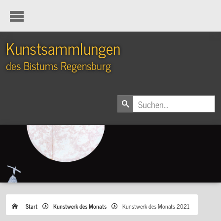
Kunstsammlungen
des Bistums Regensburg
Start
Kunstwerk des Monats
Kunstwerk des Monats 2021