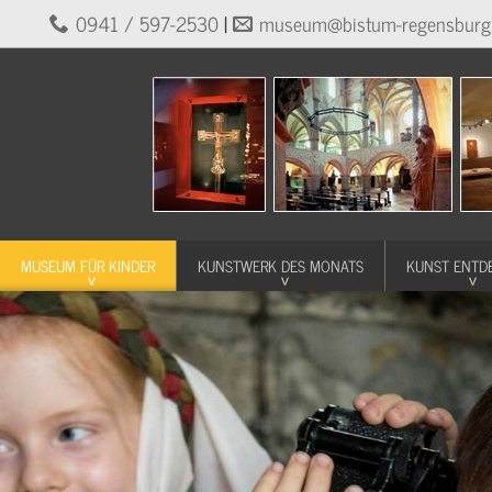
0941 / 597-2530
|
museum@bistum-regensburg
MUSEUM FÜR KINDER
KUNSTWERK DES MONATS
KUNST ENTD