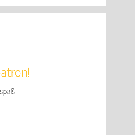
atron!
lspaß