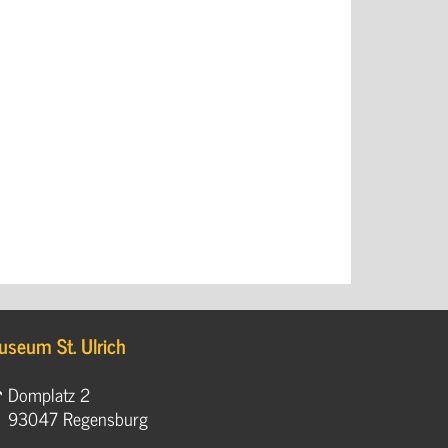
useum St. Ulrich
Domplatz 2
93047 Regensburg