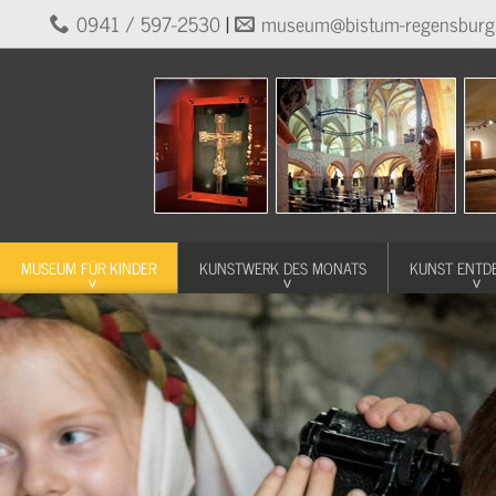
0941 / 597-2530
|
museum@bistum-regensburg
MUSEUM FÜR KINDER
KUNSTWERK DES MONATS
KUNST ENTD