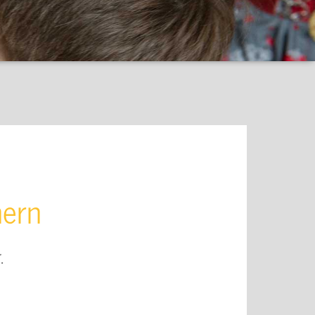
mern
.