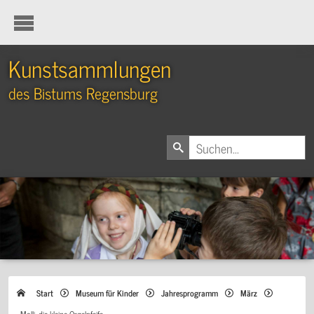
Kunstsammlungen
des Bistums Regensburg
Start
Museum für Kinder
Jahresprogramm
März
Molli, die kleine Orgelpfeife