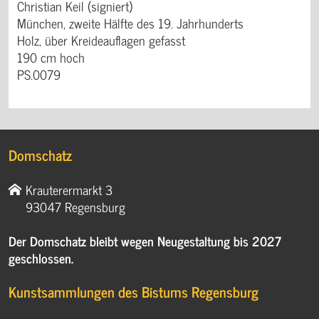
Christian Keil (signiert)
München, zweite Hälfte des 19. Jahrhunderts
Holz, über Kreideauflagen gefasst
190 cm hoch
PS.0079
Domschatz
Krauterermarkt 3
93047 Regensburg
Der Domschatz bleibt wegen Neugestaltung bis 2027
geschlossen.
Kunstsammlungen des Bistums Regensburg