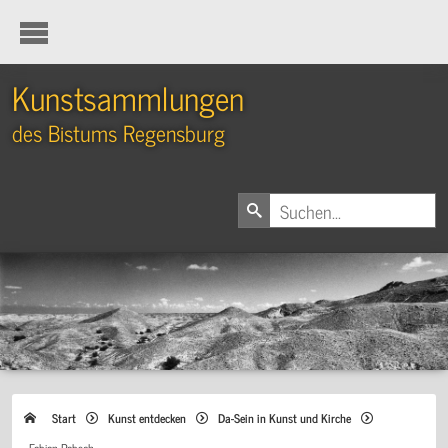
Kunstsammlungen
des Bistums Regensburg
Start
Kunst entdecken
Da-Sein in Kunst und Kirche
Fabian Rabsch