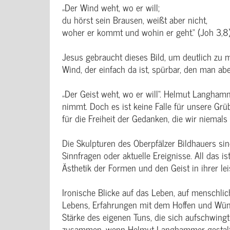
„Der Wind weht, wo er will;
du hörst sein Brausen, weißt aber nicht,
woher er kommt und wohin er geht.“ (Joh 3,8
Jesus gebraucht dieses Bild, um deutlich zu ma
Wind, der einfach da ist, spürbar, den man ab
„Der Geist weht, wo er will“. Helmut Langham
nimmt. Doch es ist keine Falle für unsere Grü
für die Freiheit der Gedanken, die wir niemals 
Die Skulpturen des Oberpfälzer Bildhauers si
Sinnfragen oder aktuelle Ereignisse. All das i
Ästhetik der Formen und den Geist in ihrer le
Ironische Blicke auf das Leben, auf menschl
Lebens, Erfahrungen mit dem Hoffen und Wün
Stärke des eigenen Tuns, die sich aufschwingt 
zusammen, wenn Helmut Langhammer gestaltend