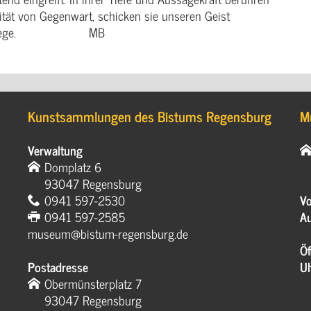
ität von Gegenwart, schicken sie unseren Geist
auf neue Wege. MB
Kunstsammlungen des Bistums Regensburg
M
Verwaltung
Domplatz 6
93047 Regensburg
0941 597-2530
Vo
0941 597-2585
Au
museum@bistum-regensburg.de
Öf
Postadresse
U
Obermünsterplatz 7
93047 Regensburg