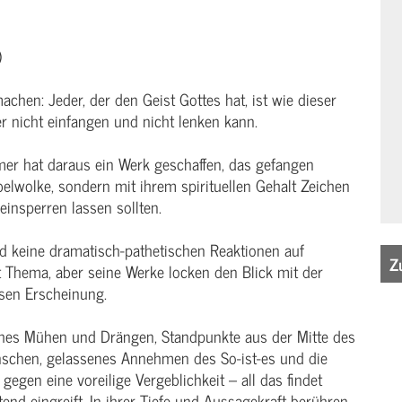
)
chen: Jeder, der den Geist Gottes hat, ist wie dieser
er nicht einfangen und nicht lenken kann.
mer hat daraus ein Werk geschaffen, das gefangen
belwolke, sondern mit ihrem spirituellen Gehalt Zeichen
einsperren lassen sollten.
nd keine dramatisch-pathetischen Reaktionen auf
Z
st Thema, aber seine Werke locken den Blick mit der
isen Erscheinung.
iches Mühen und Drängen, Standpunkte aus der Mitte des
schen, gelassenes Annehmen des So-ist-es und die
gegen eine voreilige Vergeblichkeit – all das findet
 eingreift. In ihrer Tiefe und Aussagekraft berühren