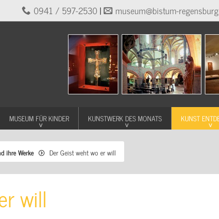
0941 / 597-2530
|
museum@bistum-regensburg
MUSEUM FÜR KINDER
KUNSTWERK DES MONATS
KUNST ENTD
nd ihre Werke
Der Geist weht wo er will
r will