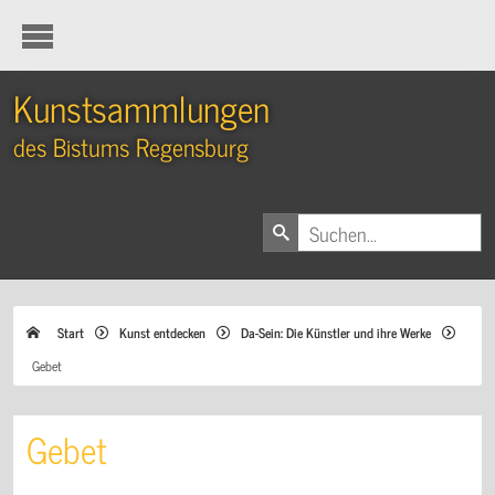
Kunstsammlungen
des Bistums Regensburg
Start
Kunst entdecken
Da-Sein: Die Künstler und ihre Werke
Gebet
Gebet