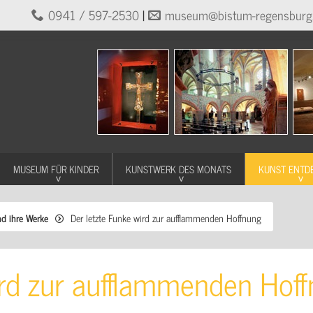
0941 / 597-2530
|
museum@bistum-regensburg
MUSEUM FÜR KINDER
KUNSTWERK DES MONATS
KUNST ENTD
nd ihre Werke
Der letzte Funke wird zur aufflammenden Hoffnung
ird zur aufflammenden Hof