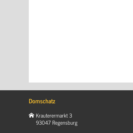
Domschatz
Krauterermarkt 3
93047 Regensburg