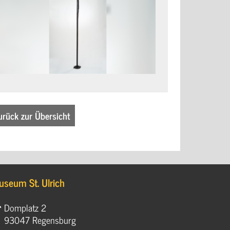
urück zur Übersicht
useum St. Ulrich
Domplatz 2
93047 Regensburg