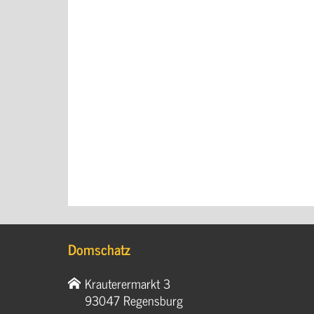
Domschatz
Krauterermarkt 3
93047 Regensburg