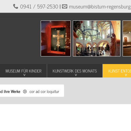
0941 / 597-2530
|
museum@bistum-regensburg
MUSEUM FÜR KINDER
KUNSTWERK DES MONATS
KUNST ENTD
nd ihre Werke
cor ad cor loquitur