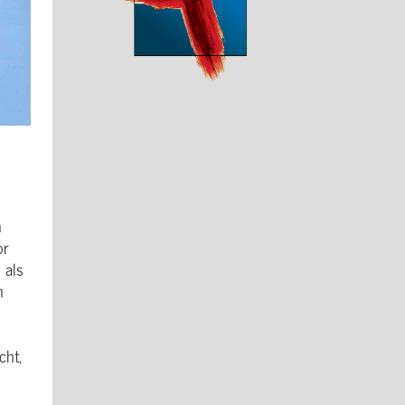
n
or
 als
n
cht,