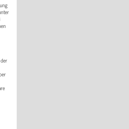
lung
unter
i
hen
 der
ber
are