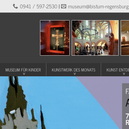
0941 / 597-2530
|
museum@bistum-regensburg
MUSEUM FÜR KINDER
KUNSTWERK DES MONATS
KUNST ENTD
F
7
R