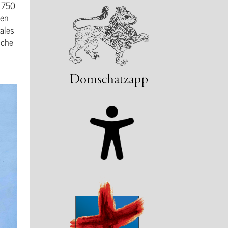
r 750
den
ales
sche