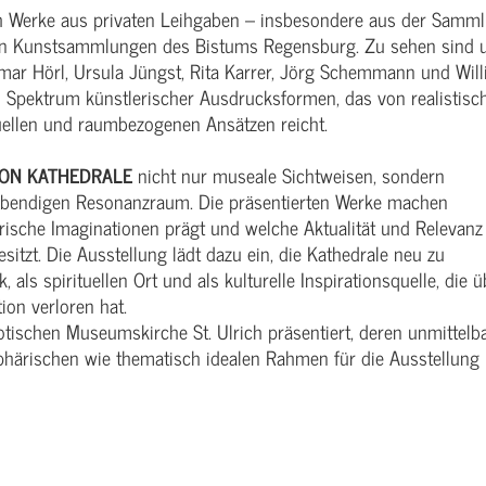
ch Werke aus privaten Leihgaben – insbesondere aus der Samm
den Kunstsammlungen des Bistums Regensburg. Zu sehen sind 
mar Hörl, Ursula Jüngst, Rita Karrer, Jörg Schemmann und Will
tes Spektrum künstlerischer Ausdrucksformen, das von realistisc
uellen und raumbezogenen Ansätzen reicht.
ION KATHEDRALE
nicht nur museale Sichtweisen, sondern
 lebendigen Resonanzraum. Die präsentierten Werke machen
lerische Imaginationen prägt und welche Aktualität und Relevanz
tzt. Die Ausstellung lädt dazu ein, die Kathedrale neu zu
 als spirituellen Ort und als kulturelle Inspirationsquelle, die ü
ion verloren hat.
otischen Museumskirche St. Ulrich präsentiert, deren unmittelb
härischen wie thematisch idealen Rahmen für die Ausstellung