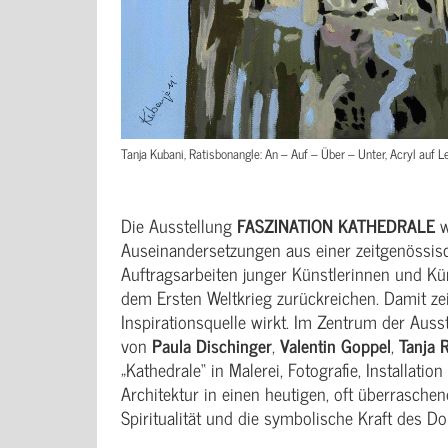
Tanja Kubani, Ratisbonangle: An – Auf – Über – Unter, Acryl auf Le
Die Ausstellung
FASZINATION KATHEDRALE
w
Auseinandersetzungen aus einer zeitgenössis
Auftragsarbeiten junger Künstlerinnen und Kü
dem Ersten Weltkrieg zurückreichen. Damit zei
Inspirationsquelle wirkt. Im Zentrum der Ausst
von
Paula Dischinger
,
Valentin Goppel
,
Tanja R
„Kathedrale“ in Malerei, Fotografie, Installat
Architektur in einen heutigen, oft überraschen
Spiritualität und die symbolische Kraft des D